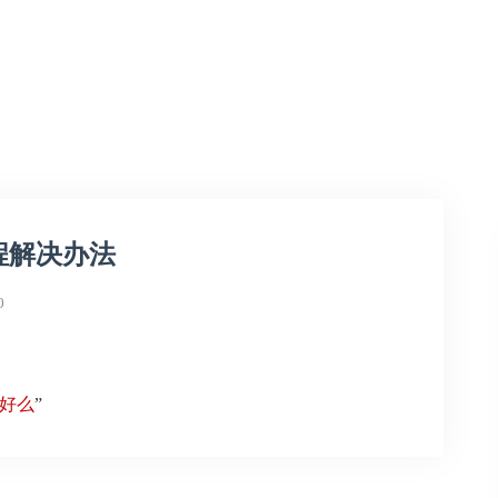
程解决办法
0
好么
”