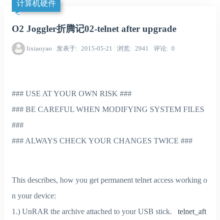
计算机硬件
O2 Joggler折腾记02-telnet after upgrade
lixiaoyao
发表于
2015-05-21
浏览
2941
评论
0
### USE AT YOUR OWN RISK ###
### BE CAREFUL WHEN MODIFYING SYSTEM FILES
###
### ALWAYS CHECK YOUR CHANGES TWICE ###
This describes, how you get permanent telnet access working o
n your device:
1.) UnRAR the archive attached to your USB stick.
telnet_aft