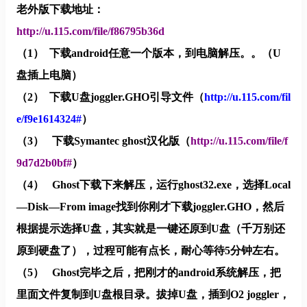
老外版下载地址：
http://u.115.com/file/f86795b36d
（1）
下载android任意一个版本，到电脑解压。。（U
盘插上电脑）
（2）
下载U盘joggler.GHO引导文件（
http://u.115.com/fil
e/f9e1614324#
）
（3）
下载Symantec ghost汉化版
（
http://u.115.com/file/f
9d7d2b0bf#
）
（4）
Ghost
下载下来解压，运行ghost32.exe，选择Local
—Disk—From image找到你刚才下载
joggler.GHO
，然后
根据提示选择U盘，其实就是一键还原到U盘（千万别还
原到硬盘了），过程可能有点长，耐心等待5分钟左右。
（5）
Ghost
完毕之后，把刚才的android系统解压，把
里面文件复制到U盘根目录。拔掉U盘，插到O2 joggler，