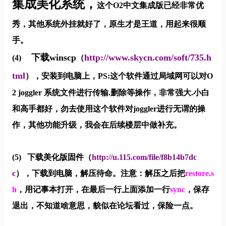
集成美化系统，
这个O2中文集成版已经非常优
秀，其他系统外挂就好了，原生才是王道，用起来很顺
手。
下载winscp
http://www.skycn.com/soft/735.h
(4)
（
tml
），安装到电脑上，PS:这个软件通过局域网可以对O
2 joggler 系统文件进行传输.删除等操作，非常强大.小白
和高手都好，勿去使用这个软件对joggler进行无谓的操
作，其他功能升级，我会在后续楼层中做补充。
(5)
下载美化版固件（
http://u.115.com/file/f8b14b7dc
c
），下载到电脑，解压待命。注意：解压之后把
restore.s
h
，用记事本打开，在最后一行上面添加一行
sync
，保存
退出，不知道啥意思，貌似在论坛看过，保险一点。