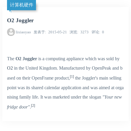
计算机硬件
O2 Joggler
lixiaoyao
发表于
2015-05-21
浏览
3273
评论
0
The
O2 Joggler
is a computing appliance which was sold by
O2
in the United Kingdom. Manufactured by OpenPeak and b
[
1
]
ased on their OpenFrame product,
the Joggler's main selling
point was its shared calendar application and was aimed at orga
nising family life. It was marketed under the slogan
"Your new
[
2
]
fridge door"
.