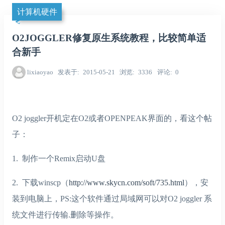
计算机硬件
O2JOGGLER修复原生系统教程，比较简单适
合新手
lixiaoyao
发表于
2015-05-21
浏览
3336
评论
0
O2 joggler开机定在O2或者OPENPEAK界面的，看这个帖
子：
1. 制作一个Remix启动U盘
2. 下载winscp（
http://www.skycn.com/soft/735.html
），安
装到电脑上，PS:这个软件通过局域网可以对O2 joggler 系
统文件进行传输.删除等操作。