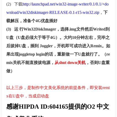
(2)
下载
http://launchpad.net/win32-image-writer/0.1/0.1/+do
wnload/win32diskimager-RELEASE-0.1-r15-win32.zip
，
下
载解压，准备个4G优盘插好
(3)
运 行Win32DiskImager，选择.img文件然后Writed到
U盘（U盘必须大于等于4G）。大约10分钟左右，完毕之
后拔掉U盘，插到 Joggler，开机即可成功进入Remix。如
果出现joggletop login的话，重新做一下U盘就行了。（re
mix关机不能直接拔电源，
从shut down关机
，否则U盘重
做）
以上三步，是制作中文美化系统的前提条件，即安装remi
x在U盘中，当成启动盘
感谢HIPDA ID:604165提供的O2 中文