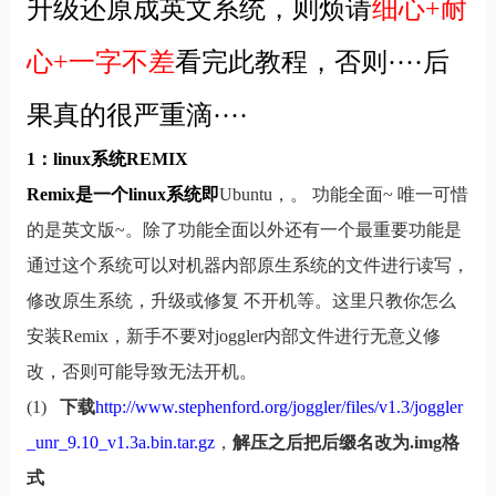
升级还原成英文系统，则烦请
细心+耐
心+一字不差
看完此教程，否则····后
果真的很严重滴····
1：linux系统REMIX
Remix
是一个linux系统即
Ubuntu
，。 功能全面~ 唯一可惜
的是英文版~。除了功能全面以外还有一个最重要功能是
通过这个系统可以对机器内部原生系统的文件进行读写，
修改原生系统，升级或修复 不开机等。这里只教你怎么
安装Remix，新手不要对joggler内部文件进行无意义修
改，否则可能导致无法开机。
(1)
下载
http://www.stephenford.org/joggler/files/v1.3/joggler
_unr_9.10_v1.3a.bin.tar.gz
，
解压之后把后缀名改为.img格
式