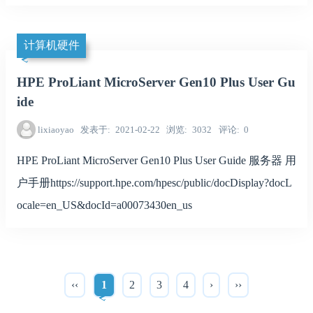
计算机硬件
HPE ProLiant MicroServer Gen10 Plus User Gu
ide
lixiaoyao
发表于
2021-02-22
浏览
3032
评论
0
HPE ProLiant MicroServer Gen10 Plus User Guide 服务器 用
户手册https://support.hpe.com/hpesc/public/docDisplay?docL
ocale=en_US&docId=a00073430en_us
‹‹
1
2
3
4
›
››